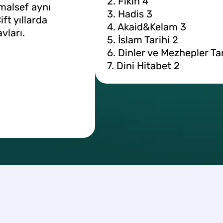
2. Fıkıh 4
malsef aynı
3. Hadis 3
ift yıllarda
4. Akaid&Kelam 3
vları.
5. İslam Tarihi 2
6. Dinler ve Mezhepler Tar
7. Dini Hitabet 2