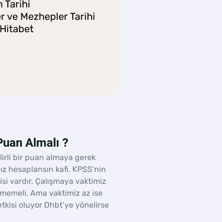
m Tarihi
er ve Mezhepler Tarihi
 Hitabet
uan Almalı ?
irli bir puan almaya gerek
ız hesaplansın kafi. KPSS’nin
si vardır. Çalışmaya vaktimiz
lmemeli. Ama vaktimiz az ise
etkisi oluyor Dhbt’ye yönelirse