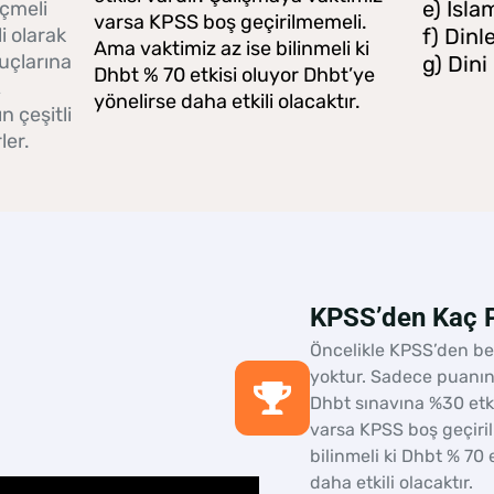
e) İsla
eçmeli
varsa KPSS boş geçirilmemeli.
i olarak
f) Dinl
Ama vaktimiz az ise bilinmeli ki
uçlarına
g) Dini
Dhbt % 70 etkisi oluyor Dhbt’ye
,
yönelirse daha etkili olacaktır.
n çeşitli
ler.
KPSS’den Kaç P
Öncelikle KPSS’den bel
yoktur. Sadece puanın
Dhbt sınavına %30 etki
varsa KPSS boş geçiri
bilinmeli ki Dhbt % 70 
daha etkili olacaktır.