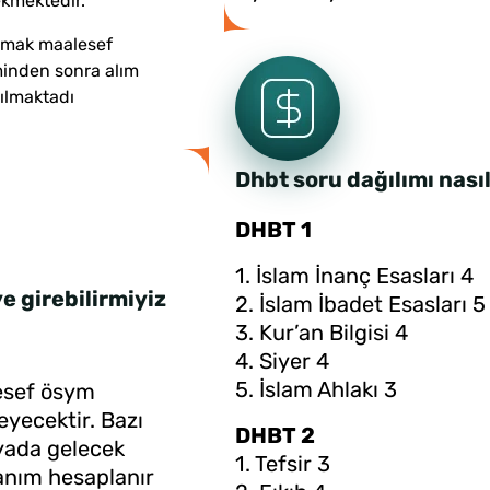
kmektedir.
lmak maalesef
minden sonra alım
rılmaktadı
Dhbt soru dağılımı nasıl
DHBT 1
1. İslam İnanç Esasları 4
e girebilirmiyiz
2. İslam İbadet Esasları 5
3. Kur’an Bilgisi 4
4. Siyer 4
5. İslam Ahlakı 3
esef ösym
yecektir. Bazı
DHBT 2
 yada gelecek
1. Tefsir 3
uanım hesaplanır