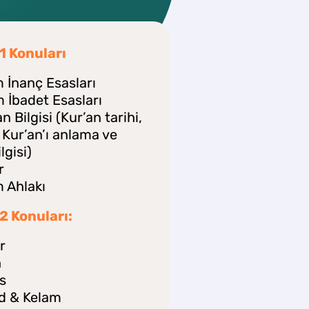
 Konuları
m İnanç Esasları
m İbadet Esasları
an Bilgisi (Kur’an tarihi,
 Kur’an’ı anlama ve
lgisi)
r
m Ahlakı
 Konuları:
r
h
s
id & Kelam