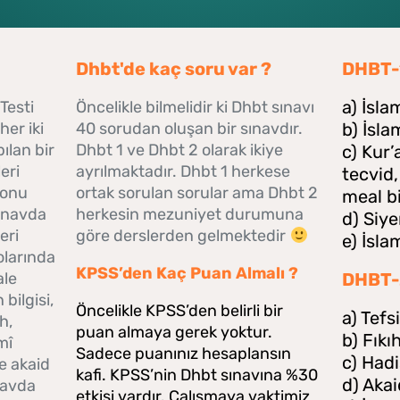
Dhbt'de kaç soru var ?
DHBT-1
a) İsla
 Testi
Öncelikle bilmelidir ki Dhbt sınavı
er iki
40 sorudan oluşan bir sınavdır.
b) İsla
pılan bir
Dhbt 1 ve Dhbt 2 olarak ikiye
c) Kur’
eri
ayrılmaktadır. Dhbt 1 herkese
tecvid,
konu
ortak sorulan sorular ama Dhbt 2
meal bi
sınavda
herkesin mezuniyet durumuna
d) Siye
eri
göre derslerden gelmektedir
e) İsla
olarında
KPSS’den Kaç Puan Almalı ?
ale
DHBT-2
 bilgisi,
Öncelikle KPSS’den belirli bir
a) Tefsi
h,
puan almaya gerek yoktur.
b) Fıkı
mî
Sadece puanınız hesaplansın
c) Hadi
ve akaid
kafi. KPSS’nin Dhbt sınavına %30
d) Aka
ınavda
etkisi vardır. Çalışmaya vaktimiz