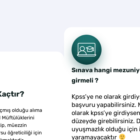
Sınava hangi mezuni
girmeli ?
Kaçtır?
Kpss’ye ne olarak girdi
başvuru yapabilirsiniz. 
açmış olduğu alıma
olarak kpss’ye girdiyse
l Müftülüklerini
düzeyde girebilirsiniz. 
ip, müezzin
uyuşmazlık olduğu için 
u öğreticiliği için
yaramayacaktır