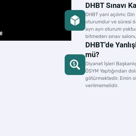
DHBT Sınavı Ka
DHBT yani açılımı; Din 
oturumdur ve süresi 60
ayrı ayrı oturum yoktu
bitmeden sınav salonu
DHBT'de Yanlışl
mü?
Diyanet İşleri Başkan
ÖSYM Yaptığından dola
götürmektedir. Emin 
verilmemelidir.