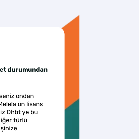
yet durumundan
yseniz ondan
Melela ön lisans
niz Dhbt ye bu
Diğer türlü
işinize