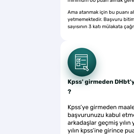
minimum 60 puan almak gere
Ama atanmak için bu puanı a
yetmemektedir. Başvuru biti
sayısının 3 katı mülakata çağ
Kpss' girmeden DHbt'y
?
Kpss’ye girmeden maal
başvurunuzu kabul etme
arkadaşlar geçmiş yılın
yılın kpss’ine girince p